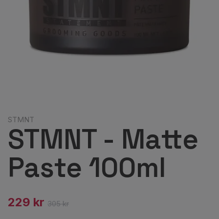
STMNT
STMNT - Matte
Paste 100ml
229 kr
305 kr