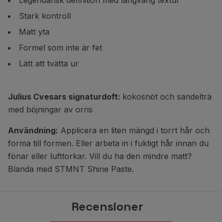
Legendarisk definition med långvarig textur
Stark kontroll
Matt yta
Formel som inte är fet
Lätt att tvätta ur
Julius Cvesars signaturdoft:
kokosnöt och sandelträ
med böjningar av orris
Användning:
Applicera en liten mängd i torrt hår och
forma till formen. Eller arbeta in i fuktigt hår innan du
fönar eller lufttorkar.
Vill du ha den mindre matt?
Blanda med STMNT Shine Paste.
Recensioner