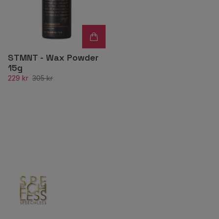
STMNT - Wax Powder
15g
229 kr
305 kr