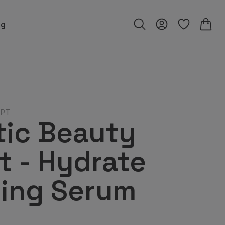
ng
EPT
tic Beauty
 - Hydrate
ing Serum