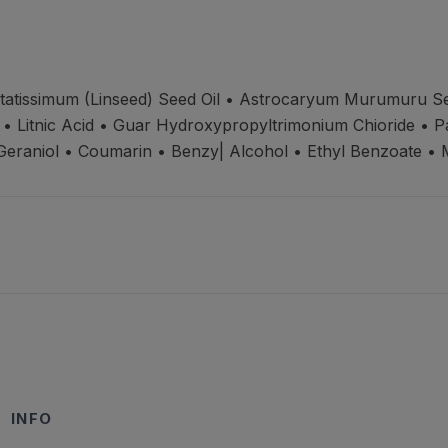
itatissimum (Linseed) Seed Oil • Astrocaryum Murumuru S
l • Litnic Acid • Guar Hydroxypropyltrimonium Chioride •
 Geraniol • Coumarin • Benzy|
Alcohol • Ethyl Benzoate •
INFO