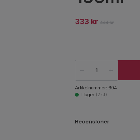
333 kr
444 kr
Artikelnummer:
604
I lager
(
2
st)
Recensioner