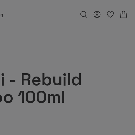
ng
i - Rebuild
o 100ml