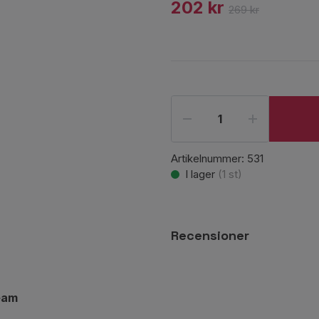
202 kr
269 kr
Artikelnummer:
531
I lager
(
1
st)
Recensioner
eam