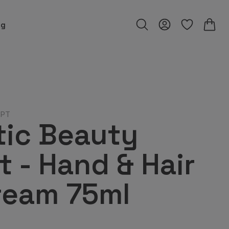
ng
EPT
tic Beauty
 - Hand & Hair
ream 75ml