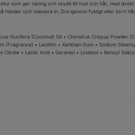
xtur som ger näring och skydd till hud och hår, med direkt
å händer och massera in. Dra igenom fuktigt eller torrt hår
ocos Nucifera (Coconut) Oil
• Chondrus Crispus Powder (C
um (Fragrance)
• Lecithin • Xanthan Gum
• Sodium Stearo
 Citrate • Lactic Acid
• Geraniol • Linalool
• Benzyl Salic