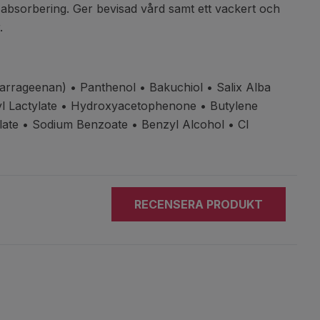
 absorbering. Ger bevisad vård samt ett vackert och
.
arrageenan) • Panthenol
• Bakuchiol • Salix Alba
yl Lactylate • Hydroxyacetophenone
• Butylene
ylate • Sodium Benzoate
• Benzyl Alcohol • CI
RECENSERA PRODUKT