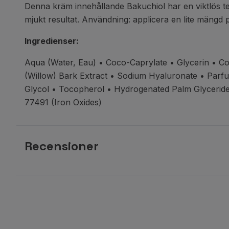
Denna kräm innehållande Bakuchiol har en viktlös te
mjukt resultat. Användning: applicera en lite mängd p
Ingredienser:
Aqua (Water, Eau) • Coco-Caprylate
• Glycerin • C
(Willow) Bark Extract
• Sodium Hyaluronate • Parf
Glycol • Tocopherol
• Hydrogenated Palm Glycerides
77491 (Iron Oxides)
Recensioner