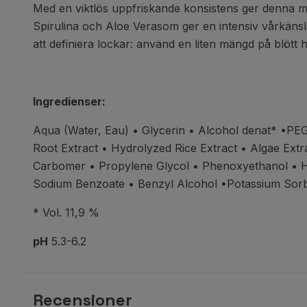
Med en viktlös uppfriskande konsistens ger denna mas
Spirulina och Aloe Verasom ger en intensiv vårkänsl
att definiera lockar: använd en liten mängd på blött 
Ingredienser:
Aqua (Water, Eau) • Glycerin
• Alcohol denat* •PE
Root Extract
• Hydrolyzed Rice Extract • Algae Extr
Carbomer
• Propylene Glycol • Phenoxyethanol
• 
Sodium Benzoate
• Benzyl Alcohol •Potassium Sor
* Vol. 11,9 %
pH
5.3-6.2
Recensioner