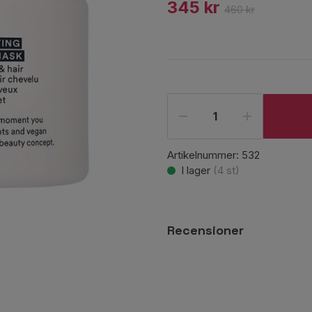
345 kr
460 kr
Artikelnummer:
532
I lager
(
4
st)
Recensioner