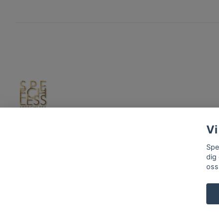
Vi
Spe
dig
oss