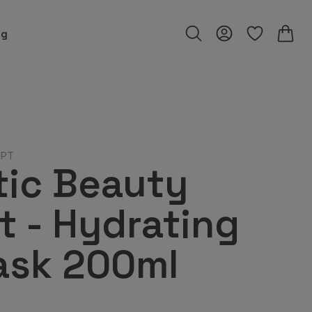
ng
EPT
tic Beauty
 - Hydrating
ask 200ml