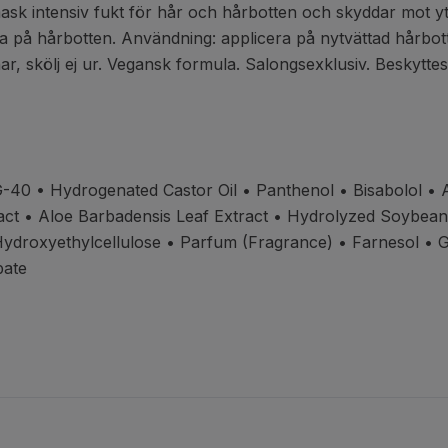
k intensiv fukt för hår och hårbotten och skyddar mot yttr
a på hårbotten. Användning: applicera på nytvättad hårbotte
har, skölj ej ur. Vegansk formula. Salongsexklusiv. Beskyttes
G-40
•
Hydrogenated Castor Oil • Panthenol
• Bisabolol • 
act
• Aloe Barbadensis Leaf Extract • Hydrolyzed Soybean
Hydroxyethylcellulose • Parfum (Fragrance)
• Farnesol • G
bate